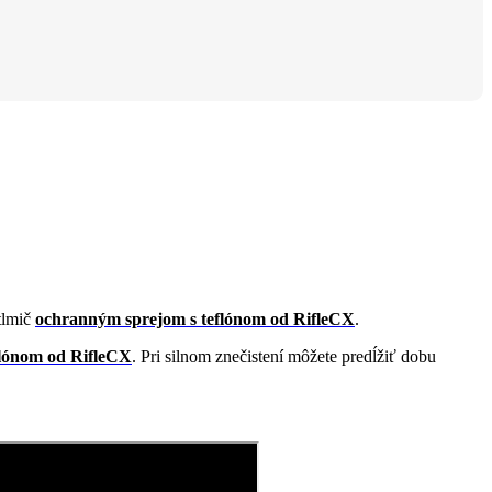
 tlmič
ochranným sprejom s teflónom od RifleCX
.
flónom od RifleCX
. Pri silnom znečistení môžete predĺžiť dobu