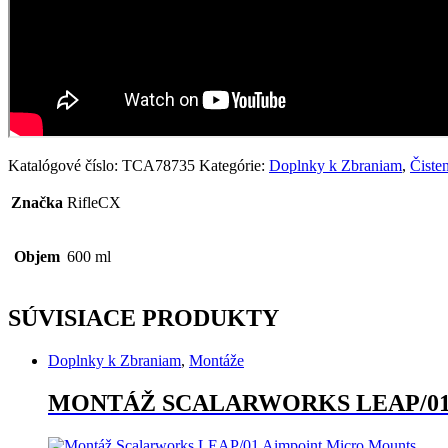
Katalógové číslo:
TCA78735
Kategórie:
Doplnky k Zbraniam
,
Čiste
Značka
RifleCX
Objem
600 ml
SÚVISIACE PRODUKTY
Doplnky k Zbraniam
,
Montáže
MONTÁŽ SCALARWORKS LEAP/01