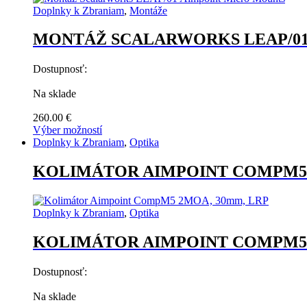
Doplnky k Zbraniam
,
Montáže
MONTÁŽ SCALARWORKS LEAP/01
Dostupnosť:
Na sklade
260.00
€
Výber možností
Tento
Doplnky k Zbraniam
,
Optika
produkt
má
KOLIMÁTOR AIMPOINT COMPM5 
viacero
variantov.
Možnosti
Doplnky k Zbraniam
,
Optika
si
môžete
KOLIMÁTOR AIMPOINT COMPM5 
vybrať
na
stránke
Dostupnosť:
produktu.
Na sklade