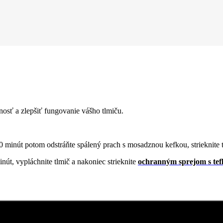
osť a zlepšiť fungovanie vášho tlmiču.
 10 minút potom odstráňte spálený prach s mosadznou kefkou, strieknite
nút, vypláchnite tlmič a nakoniec strieknite
ochranným sprejom s te
!