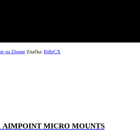
nie na Zbrane
Značka:
RifleCX
 AIMPOINT MICRO MOUNTS