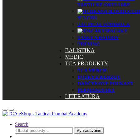
TAKTICKÉ OKULIARE
OCH
SLUCHU
TACTICAL FOODPACK
SPACÁKY
TAŠKY A BATOHY
TRÉNING
BALISTIKA
MEDIC
TCA PRODUKTY
TCA MERCH
FOTKY Z KURZOV
DARČEKOVÉ POUKAZY
PERMANENTKY
LITERATÚRA
Search
Hľadať:
Vyhľadávanie