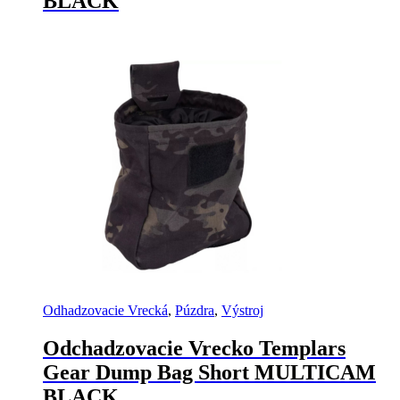
BLACK
si
môžete
vybrať
na
stránke
produktu.
Odhadzovacie Vrecká
,
Púzdra
,
Výstroj
Odchadzovacie Vrecko Templars
Gear Dump Bag Short MULTICAM
BLACK