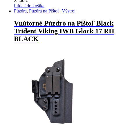
25.00
€
Pridať do košíka
Púzdra
,
Púzdra na Pištoľ
,
Výstroj
Vnútorné Púzdro na Pištoľ Black
Trident Viking IWB Glock 17 RH
BLACK