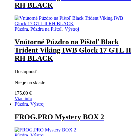
RH BLACK
Púzdra
,
Púzdra na Pištoľ
,
Výstroj
Vnútorné Púzdro na Pištoľ Black
Trident Viking IWB Glock 17 GTL II
RH BLACK
Dostupnosť:
Nie je na sklade
175.00
€
Viac info
Púzdra
,
Výstroj
FROG.PRO Mystery BOX 2
Púzdra
,
Výstroj