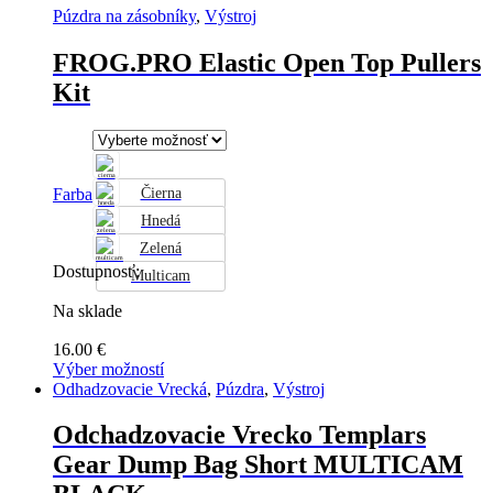
Púzdra na zásobníky
,
Výstroj
FROG.PRO Elastic Open Top Pullers
Kit
Farba
Čierna
Hnedá
Zelená
Dostupnosť:
Multicam
Na sklade
16.00
€
Výber možností
Tento
Odhadzovacie Vrecká
,
Púzdra
,
Výstroj
produkt
má
Odchadzovacie Vrecko Templars
viacero
Gear Dump Bag Short MULTICAM
variantov.
Možnosti