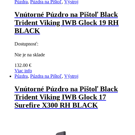
Púzdra
,
Púzdra na Pištoľ
,
Výstroj
Vnútorné Púzdro na Pištoľ Black
Trident Viking IWB Glock 19 RH
BLACK
Dostupnosť:
Nie je na sklade
132.00
€
Viac info
Púzdra
,
Púzdra na Pištoľ
,
Výstroj
Vnútorné Púzdro na Pištoľ Black
Trident Viking IWB Glock 17
Surefire X300 RH BLACK