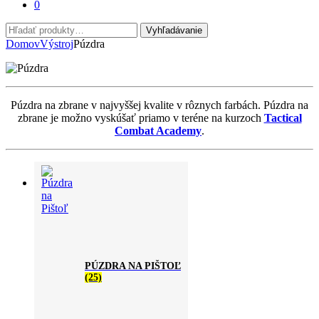
0
Hľadať:
Vyhľadávanie
Domov
Výstroj
Púzdra
Púzdra na zbrane v najvyššej kvalite v rôznych farbách. Púzdra na
zbrane je možno vyskúšať priamo v teréne na kurzoch
Tactical
Combat Academy
.
PÚZDRA NA PIŠTOĽ
(25)