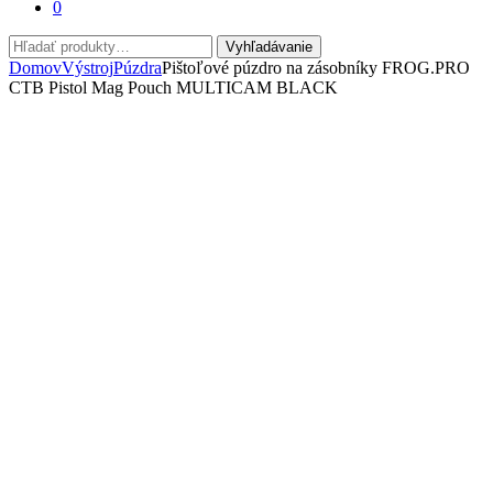
0
Hľadať:
Vyhľadávanie
Domov
Výstroj
Púzdra
Pištoľové púzdro na zásobníky FROG.PRO
CTB Pistol Mag Pouch MULTICAM BLACK