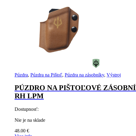
Púzdra
,
Púzdra na Pištoľ
,
Púzdra na zásobníky
,
Výstroj
PÚZDRO NA PIŠTOĽOVÉ ZÁSOBN
RH LPM
Dostupnosť:
Nie je na sklade
48.00
€