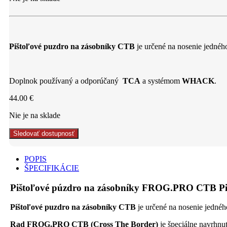
Pištoľové puzdro na zásobníky CTB
je určené na nosenie jedného
Doplnok používaný a odporúčaný
TCA
a systémom
WHACK
.
44.00
€
Nie je na sklade
Sledovať dostupnosť
POPIS
ŠPECIFIKÁCIE
Pištoľové púzdro na zásobníky FROG.PRO CTB
Pištoľové puzdro na zásobníky CTB
je určené na nosenie jedného
Rad FROG.PRO CTB (Cross The Border)
je špeciálne navrhnu