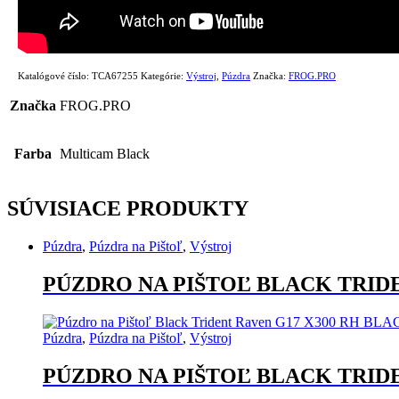
Katalógové číslo:
TCA67255
Kategórie:
Výstroj
,
Púzdra
Značka:
FROG.PRO
Značka
FROG.PRO
Farba
Multicam Black
SÚVISIACE PRODUKTY
Púzdra
,
Púzdra na Pištoľ
,
Výstroj
PÚZDRO NA PIŠTOĽ BLACK TRID
Púzdra
,
Púzdra na Pištoľ
,
Výstroj
PÚZDRO NA PIŠTOĽ BLACK TRID