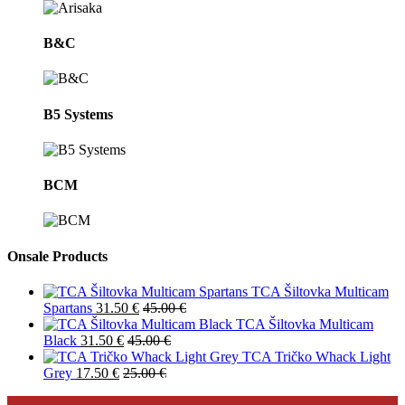
B&C
B5 Systems
BCM
Onsale Products
TCA Šiltovka Multicam
Spartans
31.50
€
45.00
€
TCA Šiltovka Multicam
Black
31.50
€
45.00
€
TCA Tričko Whack Light
Grey
17.50
€
25.00
€
PRIHLÁSIŤ SA DO NEWSLETTRA
Novinky?