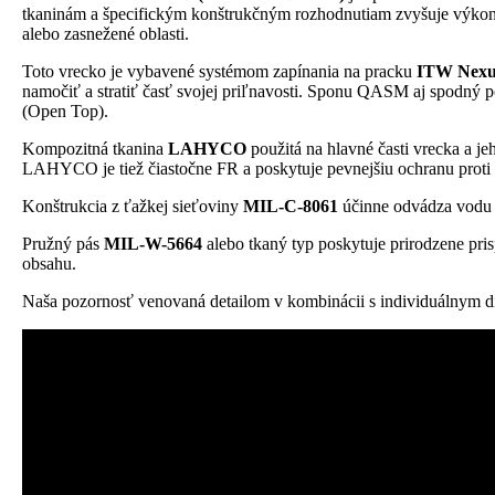
tkaninám a špecifickým konštrukčným rozhodnutiam zvyšuje výkonnos
alebo zasnežené oblasti.
Toto vrecko je vybavené systémom zapínania na pracku
ITW Nex
namočiť a stratiť časť svojej priľnavosti. Sponu QASM aj spodný p
(Open Top).
Kompozitná tkanina
LAHYCO
použitá na hlavné časti vrecka a j
LAHYCO je tiež čiastočne FR a poskytuje pevnejšiu ochranu proti p
Konštrukcia z ťažkej sieťoviny
MIL-C-8061
účinne odvádza vodu p
Pružný pás
MIL-W-5664
alebo tkaný typ poskytuje prirodzene pris
obsahu.
Naša pozornosť venovaná detailom v kombinácii s individuálnym d