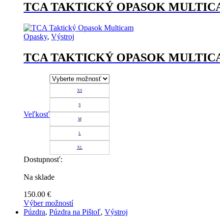
TCA TAKTICKÝ OPASOK MULTI
Opasky
,
Výstroj
TCA TAKTICKÝ OPASOK MULTI
XS
S
Veľkosť
M
L
XL
Dostupnosť:
Na sklade
150.00
€
Výber možností
Tento
Púzdra
,
Púzdra na Pištoľ
,
Výstroj