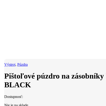
Výstroj
,
Púzdra
Pištoľové púzdro na zásobn
BLACK
Dostupnosť:
Nie je na sklade