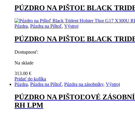
produkt
má
PÚZDRO NA PIŠTOĽ BLACK TRID
viacero
variantov.
Možnosti
Púzdra
,
Púzdra na Pištoľ
,
Výstroj
si
môžete
PÚZDRO NA PIŠTOĽ BLACK TRID
vybrať
na
stránke
Dostupnosť:
produktu.
Na sklade
313.00
€
Pridať do košíka
Púzdra
,
Púzdra na Pištoľ
,
Púzdra na zásobníky
,
Výstroj
PÚZDRO NA PIŠTOĽOVÉ ZÁSOBN
RH LPM