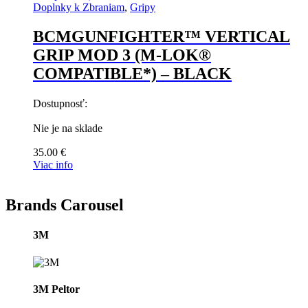
Doplnky k Zbraniam
,
Gripy
stránke
produktu.
BCMGUNFIGHTER™ VERTICAL
GRIP MOD 3 (M-LOK®
COMPATIBLE*) – BLACK
Dostupnosť:
Nie je na sklade
35.00
€
Viac info
Brands Carousel
3M
3M Peltor