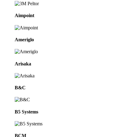
Aimpoint
Ameriglo
Arisaka
B&C
B5 Systems
BCM