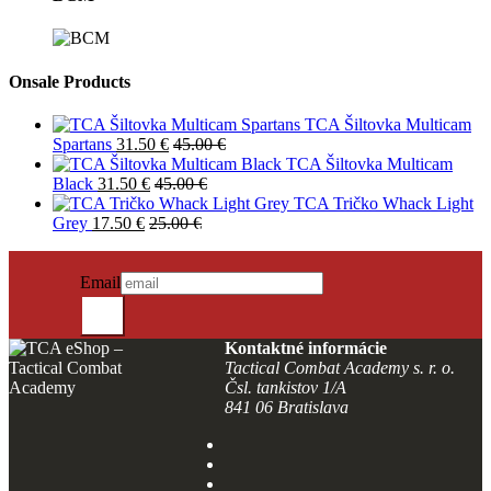
Onsale Products
TCA Šiltovka Multicam
Spartans
31.50
€
45.00
€
TCA Šiltovka Multicam
Black
31.50
€
45.00
€
TCA Tričko Whack Light
Grey
17.50
€
25.00
€
PRIHLÁSIŤ SA DO NEWSLETTRA
Novinky?
Email
Odošli
Kontaktné informácie
Tactical Combat Academy s. r. o.
Čsl. tankistov 1/A
841 06 Bratislava