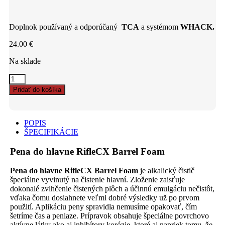
Doplnok používaný a odporúčaný
TCA
a systémom
WHACK.
24.00
€
Na sklade
Pena
do
Pridať do košíka
hlavne
RifleCX
Barrel
Foam
POPIS
quantity
ŠPECIFIKÁCIE
Pena do hlavne RifleCX Barrel Foam
Pena do hlavne RifleCX Barrel Foam
je alkalický čistič
špeciálne vyvinutý na čistenie hlavní. Zloženie zaisťuje
dokonalé zvlhčenie čistených plôch a účinnú emulgáciu nečistôt,
vďaka čomu dosiahnete veľmi dobré výsledky už po prvom
použití. Aplikáciu peny spravidla nemusíme opakovať, čím
šetríme čas a peniaze. Prípravok obsahuje špeciálne povrchovo
aktívne látky ako aj inhibítory korózie, ktoré aj napriek tomu, že