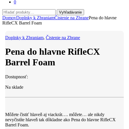
0
Hľadať:
Vyhľadávanie
Domov
Doplnky k Zbraniam
Čistenie na Zbrane
Pena do hlavne
RifleCX Barrel Foam
Doplnky k Zbraniam
,
Čistenie na Zbrane
Pena do hlavne RifleCX
Barrel Foam
Dostupnosť:
Na sklade
Môžete čistiť hlaveň aj viackrát…. môžete… ale nikdy
nevyčistíte hlaveň tak dôkladne ako Pena do hlavne RifleCX
Barrel Foam.