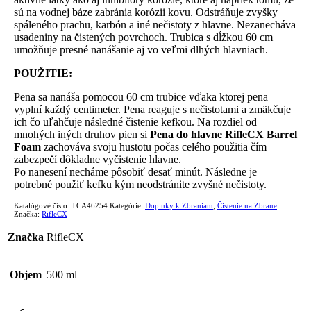
sú na vodnej báze zabránia korózii kovu. Odstráňuje zvyšky
spáleného prachu, karbón a iné nečistoty z hlavne. Nezanecháva
usadeniny na čistených povrchoch. Trubica s dĺžkou 60 cm
umožňuje presné nanášanie aj vo veľmi dlhých hlavniach.
POUŽITIE:
Pena sa nanáša pomocou 60 cm trubice vďaka ktorej pena
vyplní každý centimeter. Pena reaguje s nečistotami a zmäkčuje
ich čo uľahčuje následné čistenie kefkou. Na rozdiel od
mnohých iných druhov pien si
Pena do hlavne RifleCX Barrel
Foam
zachováva svoju hustotu počas celého použitia čím
zabezpečí dôkladne vyčistenie hlavne.
Po nanesení necháme pôsobiť desať minút. Následne je
potrebné použiť kefku kým neodstránite zvyšné nečistoty.
Katalógové číslo:
TCA46254
Kategórie:
Doplnky k Zbraniam
,
Čistenie na Zbrane
Značka:
RifleCX
Značka
RifleCX
Objem
500 ml