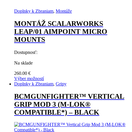
Doplnky k Zbraniam
,
Montáže
MONTÁŽ SCALARWORKS
LEAP/01 AIMPOINT MICRO
MOUNTS
Dostupnosť:
Na sklade
260.00
€
Výber možností
Tento
Doplnky k Zbraniam
,
Gripy
produkt
má
BCMGUNFIGHTER™ VERTICAL
viacero
GRIP MOD 3 (M-LOK®
variantov.
Možnosti
COMPATIBLE*) – BLACK
si
môžete
vybrať
na