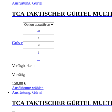
Ausrüstung
,
Gürtel
TCA TAKTISCHER GÜRTEL MULT
XS
S
Grösse
M
L
XL
Verfügbarkeit:
Vorrätig
150.00
€
Ausführung wählen
Dieses
Ausrüstung
,
Gürtel
Produkt
weist
TCA TAKTISCHER GÜRTEL MULT
mehrere
Varianten