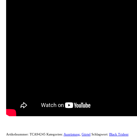
Artikelnummer:
TCA94245
Kategorien:
Ausrüstung
,
Gürtel
Schlagwort:
Black Trident