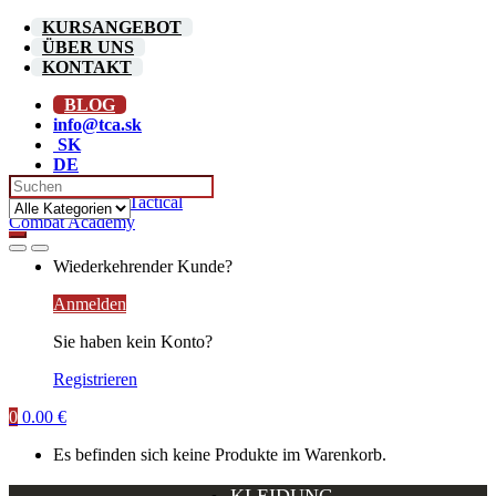
Skip
Skip
KURSANGEBOT
to
to
ÜBER UNS
navigation
content
KONTAKT
BLOG
info@tca.sk
SK
DE
Search
for:
Wiederkehrender Kunde?
Anmelden
Sie haben kein Konto?
Registrieren
0
0.00
€
Es befinden sich keine Produkte im Warenkorb.