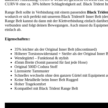
CURV® eine ca. 30% höhere Schlagfestigkeit auf. Black Trident I
Range Belt sollte in Verbindung mit einem passenden
Black Tride
wodurch er sich perfekt mit unserem Black Trident® Inner Belt (der
Range Belt kannst du dann mit der Klettverbindung einfach darüber
verbunden und folgt deinen Bewegungen. Auch musst du Equipment n
einfach ab.
Eigenschaften::
35% leichter als der Original Inner Belt (discontinued)
Höherer Torsionswiderstand + Steifer als der Original Inner B
Wendegürtel – Funktional & stylish
45mm Breite (Somit passend für fast jede Hose)
Original 500D Codura Stoff
Lizensierte Tarnmuster
Schnelles wechseln ohne den ganzen Gürtel mit Equipment a
Keine Metallteile beim Inner Belt Rugged
Hoher Tragekomfort
Kompatibel mit Black Trident Range Belt