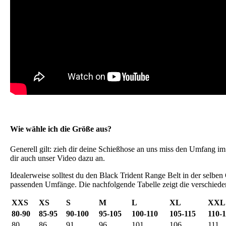
Wie wähle ich die Größe aus?
Generell gilt: zieh dir deine Schießhose an uns miss den Umfang im
dir auch unser Video dazu an.
Idealerweise solltest du den Black Trident Range Belt in der selb
passenden Umfänge. Die nachfolgende Tabelle zeigt die verschied
XXS
XS
S
M
L
XL
XXL
80-90
85-95
90-100
95-105
100-110
105-115
110-
80
86
91
96
101
106
111