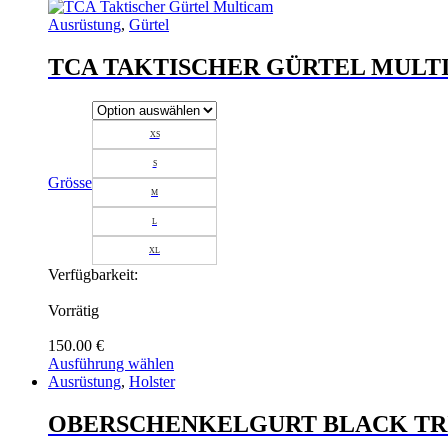
auf.
Ausrüstung
,
Gürtel
Die
Optionen
TCA TAKTISCHER GÜRTEL MULT
können
auf
der
Produktseite
gewählt
XS
werden
S
Grösse
M
L
XL
Verfügbarkeit:
Vorrätig
150.00
€
Ausführung wählen
Dieses
Ausrüstung
,
Holster
Produkt
weist
OBERSCHENKELGURT BLACK TR
mehrere