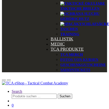
TAKTISCHE BRILLEN
GEHÖRSCHUTZ
SCHLAFSÄCK
TASCHEN
TRAINING
BALLISTIK
MEDIC
TCA PRODUKTE
TCA MERCH
FOTOS VON KURSEN
GESCHENKGUTSCHEINE
SAISONTICKETS
Search
Suchen
Suchen
nach:
0