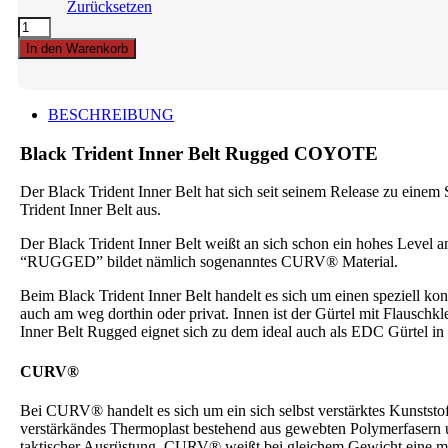
Zurücksetzen
Black
Trident
In den Warenkorb
Inner
Belt
Rugged
COYOTE
BESCHREIBUNG
quantity
Black Trident Inner Belt Rugged COYOTE
Der Black Trident Inner Belt hat sich seit seinem Release zu einem 
Trident Inner Belt aus.
Der Black Trident Inner Belt weißt an sich schon ein hohes Level 
“RUGGED” bildet nämlich sogenanntes CURV® Material.
Beim Black Trident Inner Belt handelt es sich um einen speziell k
auch am weg dorthin oder privat. Innen ist der Gürtel mit Flauschkle
Inner Belt Rugged eignet sich zu dem ideal auch als EDC Gürtel i
CURV
®
Bei CURV® handelt es sich um ein sich selbst verstärktes Kunststoff
verstärkändes Thermoplast bestehend aus gewebten Polymerfasern 
taktischer Ausrüstung. CURV® weißt bei gleichem Gewicht eine meh