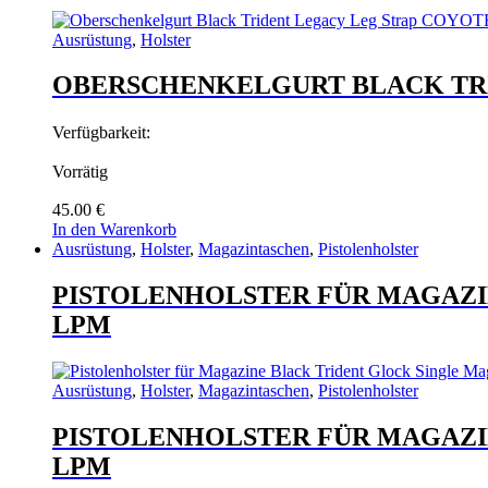
Varianten
auf.
Ausrüstung
,
Holster
Die
Optionen
OBERSCHENKELGURT BLACK TR
können
auf
der
Verfügbarkeit:
Produktseite
gewählt
Vorrätig
werden
45.00
€
In den Warenkorb
Ausrüstung
,
Holster
,
Magazintaschen
,
Pistolenholster
PISTOLENHOLSTER FÜR MAGAZI
LPM
Ausrüstung
,
Holster
,
Magazintaschen
,
Pistolenholster
PISTOLENHOLSTER FÜR MAGAZI
LPM