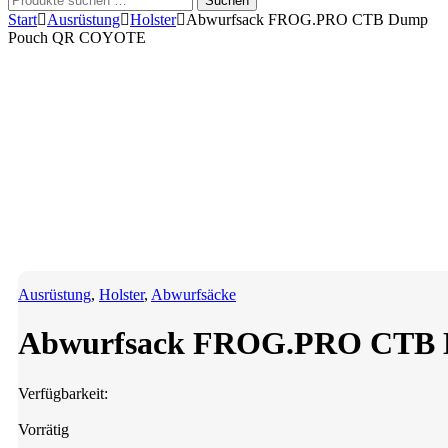
Suchen
nach:
Start
Ausrüstung
Holster
Abwurfsack FROG.PRO CTB Dump
Pouch QR COYOTE
Ausrüstung
,
Holster
,
Abwurfsäcke
Abwurfsack FROG.PRO CTB
Verfügbarkeit:
Vorrätig