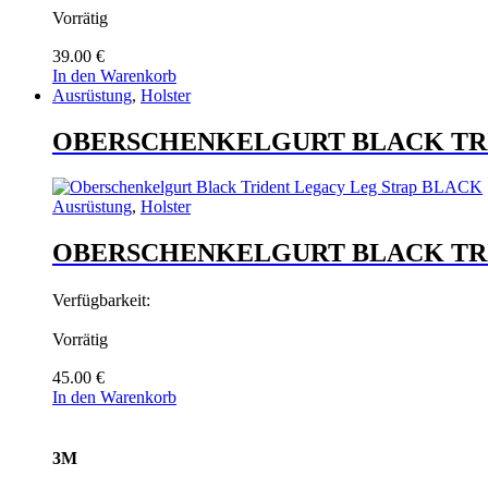
Vorrätig
39.00
€
In den Warenkorb
Ausrüstung
,
Holster
OBERSCHENKELGURT BLACK TRI
Ausrüstung
,
Holster
OBERSCHENKELGURT BLACK TRI
Verfügbarkeit:
Vorrätig
45.00
€
In den Warenkorb
Brands Carousel
3M