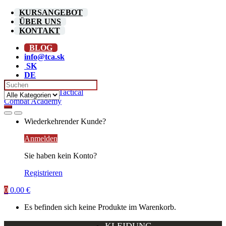
Skip
Skip
KURSANGEBOT
to
to
ÜBER UNS
navigation
content
KONTAKT
BLOG
info@tca.sk
SK
DE
Search for:
Wiederkehrender Kunde?
Anmelden
Sie haben kein Konto?
Registrieren
0
0.00
€
Es befinden sich keine Produkte im Warenkorb.