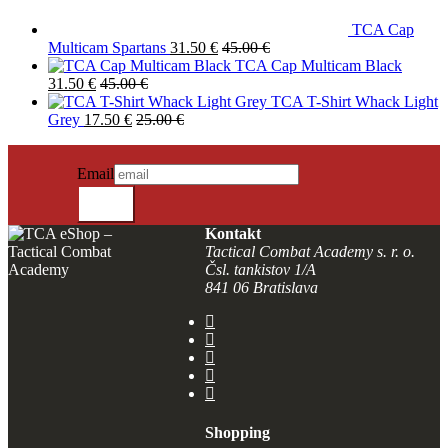
TCA Cap
Multicam Spartans
31.50
€
45.00
€
TCA Cap Multicam Black
31.50
€
45.00
€
TCA T-Shirt Whack Light
Grey
17.50
€
25.00
€
NEWSLETTER SIGN IN
Neuigkeiten erhalten?
Email
SENDEN
Kontakt
Tactical Combat Academy s. r. o.
Čsl. tankistov 1/A
841 06 Bratislava
Shopping