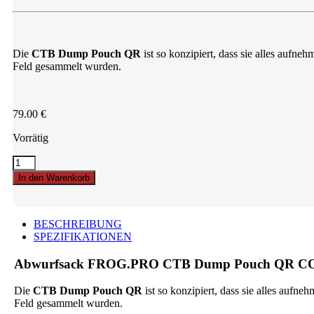
Die
CTB Dump Pouch QR
ist so konzipiert, dass sie alles auf
Feld gesammelt wurden.
79.00
€
Vorrätig
Abwurfsack
FROG.PRO
In den Warenkorb
CTB
Dump
Pouch
QR
BESCHREIBUNG
COYOTE
SPEZIFIKATIONEN
quantity
Abwurfsack FROG.PRO CTB Dump Pouch QR 
Die
CTB Dump Pouch QR
ist so konzipiert, dass sie alles au
Feld gesammelt wurden.