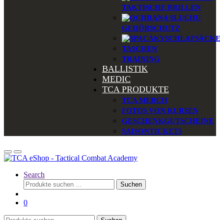
TAKTISCHE BRILLEN
GEHÖRSCHUTZ
SCHLAFSÄCK
TASCHEN
TRAINING
BALLISTIK
MEDIC
TCA PRODUKTE
TCA MERCH
FOTOS VON KURSEN
GESCHENKGUTSCHEINE
SAISONTICKETS
Search
Suchen
Suchen
nach:
0
Suchen