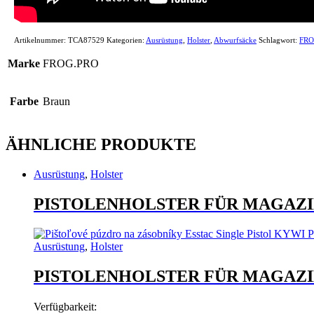
Artikelnummer:
TCA87529
Kategorien:
Ausrüstung
,
Holster
,
Abwurfsäcke
Schlagwort:
FRO
Marke
FROG.PRO
Farbe
Braun
ÄHNLICHE PRODUKTE
Ausrüstung
,
Holster
PISTOLENHOLSTER FÜR MAGAZI
Ausrüstung
,
Holster
PISTOLENHOLSTER FÜR MAGAZI
Verfügbarkeit: