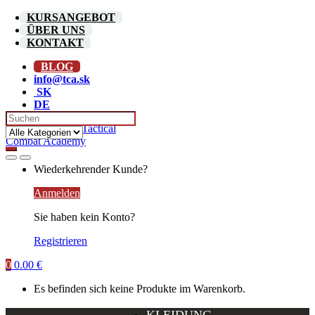
Skip
Skip
KURSANGEBOT
to
to
ÜBER UNS
navigation
content
KONTAKT
BLOG
info@tca.sk
SK
DE
Search
for:
Wiederkehrender Kunde?
Anmelden
Sie haben kein Konto?
Registrieren
0
0.00
€
Es befinden sich keine Produkte im Warenkorb.