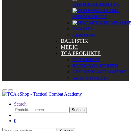
TAKTISCHE BRILLEN
GEHÖRSCHUTZ
SCHLAFSÄCK
TASCHEN
TRAINING
BALLISTIK
MEDIC
TCA PRODUKTE
TCA MERCH
FOTOS VON KURSEN
GESCHENKGUTSCHEINE
SAISONTICKETS
Search
Suchen
Suchen
nach:
0
Suchen