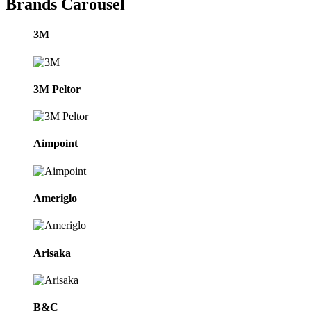
Brands Carousel
3M
3M Peltor
Aimpoint
Ameriglo
Arisaka
B&C