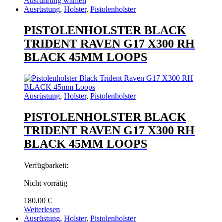
Ausführung wählen
Dieses
Ausrüstung
,
Holster
,
Pistolenholster
Produkt
weist
PISTOLENHOLSTER BLACK
mehrere
TRIDENT RAVEN G17 X300 RH
Varianten
auf.
BLACK 45MM LOOPS
Die
Optionen
können
auf
Ausrüstung
,
Holster
,
Pistolenholster
der
Produktseite
PISTOLENHOLSTER BLACK
gewählt
werden
TRIDENT RAVEN G17 X300 RH
BLACK 45MM LOOPS
Verfügbarkeit:
Nicht vorrätig
180.00
€
Weiterlesen
Ausrüstung
,
Holster
,
Pistolenholster