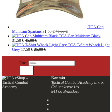
TCA Cap
Multicam Spartans
31.50
€
45.00
€
TCA Cap Multicam Black
31.50
€
45.00
€
TCA T-Shirt Whack Light
Grey
17.50
€
25.00
€
NEWSLETTER SIGN IN
Neuigkeiten erhalten?
Email
SENDEN
Kontakt
Tactical Combat Academy s. r. o.
Čsl. tankistov 1/A
841 06 Bratislava