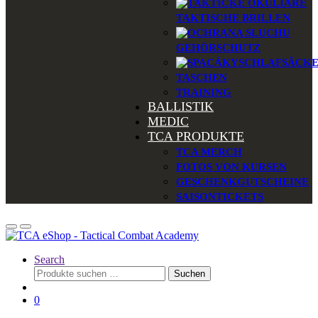
TAKTISCHE BRILLEN
GEHÖRSCHUTZ
SCHLAFSÄCK
TASCHEN
TRAINING
BALLISTIK
MEDIC
TCA PRODUKTE
TCA MERCH
FOTOS VON KURSEN
GESCHENKGUTSCHEINE
SAISONTICKETS
Search
Suchen
Suchen
nach:
0