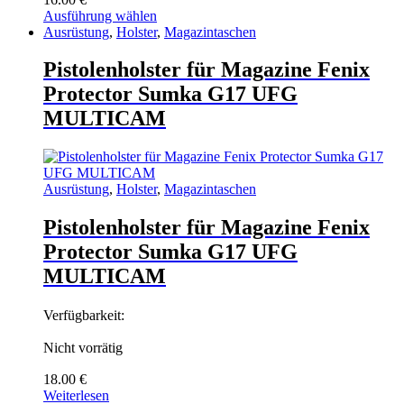
Ausführung wählen
Dieses
Ausrüstung
,
Holster
,
Magazintaschen
Produkt
weist
Pistolenholster für Magazine Fenix
mehrere
Protector Sumka G17 UFG
Varianten
auf.
MULTICAM
Die
Optionen
können
auf
Ausrüstung
,
Holster
,
Magazintaschen
der
Produktseite
Pistolenholster für Magazine Fenix
gewählt
werden
Protector Sumka G17 UFG
MULTICAM
Verfügbarkeit:
Nicht vorrätig
18.00
€
Weiterlesen