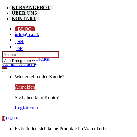
Skip
Skip
KURSANGEBOT
to
to
ÜBER UNS
navigation
content
KONTAKT
BLOG
info@tca.sk
SK
DE
Search
for:
Wiederkehrender Kunde?
Anmelden
Sie haben kein Konto?
Registrieren
0
0.00
€
Es befinden sich keine Produkte im Warenkorb.