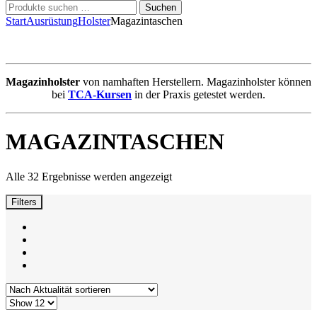
Suchen
Suchen
nach:
Start
Ausrüstung
Holster
Magazintaschen
Magazinholster
von namhaften Herstellern. Magazinholster können
bei
TCA-Kursen
in der Praxis getestet werden.
MAGAZINTASCHEN
Nach
Alle 32 Ergebnisse werden angezeigt
Aktualität
sortiert
Filters