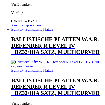
Verfügbarkeit:
Vorrätig
Preisspanne:
636.00
€
–
852.00
€
636.00 €
Ausführung wählen
Dieses
bis
Ballistik
,
Ballistische Platten
Produkt
852.00 €
weist
BALLISTISCHE PLATTEN W.A.R.
mehrere
DEFENDER R LEVEL IV
Varianten
auf.
+BZ32/IIIA SATZ, MULTICURVED
Die
Optionen
können
auf
Ballistik
,
Ballistische Platten
der
Produktseite
BALLISTISCHE PLATTEN W.A.R.
gewählt
werden
DEFENDER R LEVEL IV
+BZ32/IIIA SATZ, MULTICURVED
Verfügbarkeit: