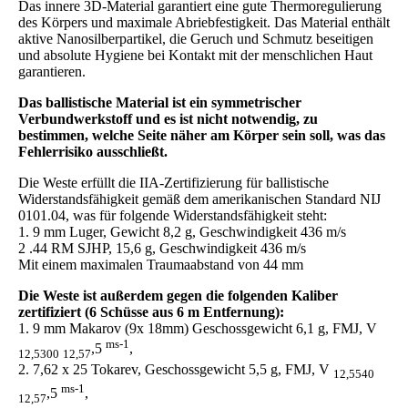
Das innere 3D-Material garantiert eine gute Thermoregulierung
des Körpers und maximale Abriebfestigkeit. Das Material enthält
aktive Nanosilberpartikel, die Geruch und Schmutz beseitigen
und absolute Hygiene bei Kontakt mit der menschlichen Haut
garantieren.
Das ballistische Material ist ein symmetrischer
Verbundwerkstoff und es ist nicht notwendig, zu
bestimmen, welche Seite näher am Körper sein soll, was das
Fehlerrisiko ausschließt.
Die Weste erfüllt die IIA-Zertifizierung für ballistische
Widerstandsfähigkeit gemäß dem amerikanischen Standard NIJ
0101.04, was für folgende Widerstandsfähigkeit steht:
1. 9 mm Luger, Gewicht 8,2 g, Geschwindigkeit 436 m/s
2 .44 RM SJHP, 15,6 g, Geschwindigkeit 436 m/s
Mit einem maximalen Traumaabstand von 44 mm
Die Weste ist außerdem gegen die folgenden Kaliber
zertifiziert (6 Schüsse aus 6 m Entfernung):
1. 9 mm Makarov (9x 18mm) Geschossgewicht 6,1 g, FMJ, V
ms-1
,5
,
12,5300
12,57
2. 7,62 x 25 Tokarev, Geschossgewicht 5,5 g, FMJ, V
12,5540
ms-1
,5
,
12,57