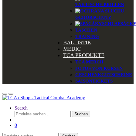
TAKTISCHE BRILLEN
GEHÖRSCHUTZ
SCHLAFSÄCK
TASCHEN
TRAINING
BALLISTIK
MEDIC
TCA PRODUKTE
TCA MERCH
FOTOS VON KURSEN
GESCHENKGUTSCHEINE
SAISONTICKETS
Search
Suchen
Suchen
nach:
0
Suchen