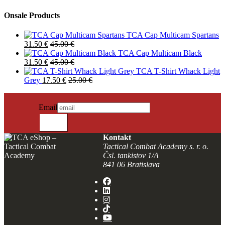
Onsale Products
TCA Cap Multicam Spartans
31.50
€
45.00
€
TCA Cap Multicam Black
31.50
€
45.00
€
TCA T-Shirt Whack Light
Grey
17.50
€
25.00
€
NEWSLETTER SIGN IN
Neuigkeiten erhalten?
Email
SENDEN
Kontakt
Tactical Combat Academy s. r. o.
Čsl. tankistov 1/A
841 06 Bratislava