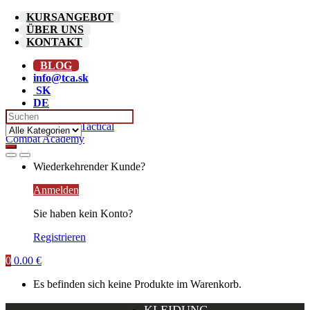
Skip
Skip
KURSANGEBOT
to
to
ÜBER UNS
navigation
content
KONTAKT
BLOG
info@tca.sk
SK
DE
Search for:
Wiederkehrender Kunde?
Anmelden
Sie haben kein Konto?
Registrieren
0
0.00
€
Es befinden sich keine Produkte im Warenkorb.