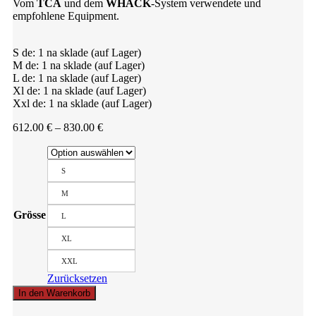
Vom
TCA
und dem
WHACK
-System verwendete und
empfohlene Equipment.
S de: 1 na sklade (auf Lager)
M de: 1 na sklade (auf Lager)
L de: 1 na sklade (auf Lager)
Xl de: 1 na sklade (auf Lager)
Xxl de: 1 na sklade (auf Lager)
Preisspanne:
612.00
€
–
830.00
€
612.00 €
bis
830.00 €
S
M
Grösse
L
XL
XXL
Zurücksetzen
Ballistische
In den Warenkorb
Weste