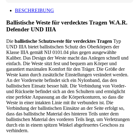
für
verdecktes
BESCHREIBUNG
Tragen
W.A.R.
Ballistische Weste für verdecktes Tragen W.A.R.
Defender
UND
Defender UND IIIA
IIIA
WHITE
Die
ballistische Schutzweste für verdecktes Tragen
Typ
quantity
UND IIIA bietet ballistischen Schutz des Oberkörpers der
Klasse IIIA gemäß NIJ 0101.04 plus gegen ausgewählte
Kaliber. Das Design der Weste macht das Anlegen schnell und
einfach. Die Weste sitzt fest und bequem am Körper und
garantiert maximalen Komfort für den Träger. Die Größe der
Weste kann durch zusätzliche Einstellungen verändert werden.
An der Vorderseite befindet sich ein Nylonband, das den
ballistischen Einsatz besser hält. Die Verbindung von Vorder-
und Rückseite befindet sich an den Schultern und ermöglicht
eine perfekte Anpassung an die Körperkonturen, so dass die
Weste in einer intakten Linie mit ihr verbunden ist. Die
Verbindung der ballistischen Einsätze an der Seite erfolgt so,
dass das ballistische Material des hinteren Teils unter dem
ballistischen Material des vorderen Teils liegt, um Verletzungen
durch ein in einem spitzen Winkel abgefeuertes Geschoss zu
verhindern.