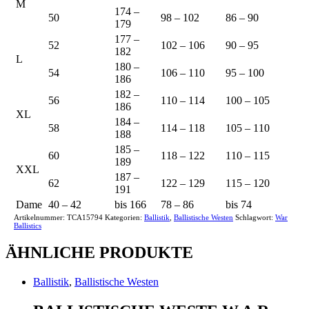
M
174 –
50
98 – 102
86 – 90
179
177 –
52
102 – 106
90 – 95
182
L
180 –
54
106 – 110
95 – 100
186
182 –
56
110 – 114
100 – 105
186
XL
184 –
58
114 – 118
105 – 110
188
185 –
60
118 – 122
110 – 115
189
XXL
187 –
62
122 – 129
115 – 120
191
Dame
40 – 42
bis 166
78 – 86
bis 74
Artikelnummer:
TCA15794
Kategorien:
Ballistik
,
Ballistische Westen
Schlagwort:
War
Ballistics
ÄHNLICHE PRODUKTE
Ballistik
,
Ballistische Westen