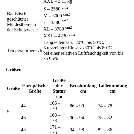
XXL – 3,11 kg
cm2
S – 2580
Ballistisch
cm2
M – 3000
geschützter
cm2
L – 3380
Mindestbereich
cm2
XL – 3780
der Schutzweste
cm2
XXL – 4230
Langzeiteinsatz -20°C bis 50°C,
Kurzzeitiger Einsatz -30°C bis 80°C
Temperaturbereich
bei einer relativen Luftfeuchtigkeit von bis
zu 95%
Größen
Größe
Europäische
der
Brustumfang
Taillenumfang
Größe
Größe
Statur
cm
cm
cm
166 –
44
86 – 90
74 – 78
170
S
168 –
46
90 – 94
78 – 82
173
171 –
48
94 – 98
82 – 86
176