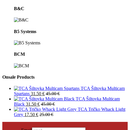
B&C
B5 Systems
BCM
Onsale Products
TCA Šiltovka Multicam
Spartans
31.50
€
45.00
€
TCA Šiltovka Multicam
Black
31.50
€
45.00
€
TCA Tričko Whack Light
Grey
17.50
€
25.00
€
PRIHLÁSIŤ SA DO NEWSLETTRA
Novinky?