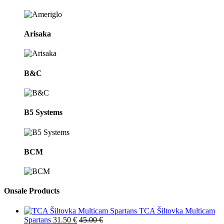
Arisaka
B&C
B5 Systems
BCM
Onsale Products
TCA Šiltovka Multicam
Spartans
31.50
€
45.00
€