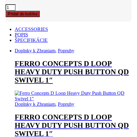
Ferro
Concepts
Pridať do košíka
D
Loop
Heavy
ACCESSORIES
Duty
POPIS
Push
ŠPECIFIKÁCIE
Button
QD
Doplnky k Zbraniam
,
Popruhy
Swivel
1"
FERRO CONCEPTS D LOOP
quantity
HEAVY DUTY PUSH BUTTON QD
SWIVEL 1″
Doplnky k Zbraniam
,
Popruhy
FERRO CONCEPTS D LOOP
HEAVY DUTY PUSH BUTTON QD
SWIVEL 1″