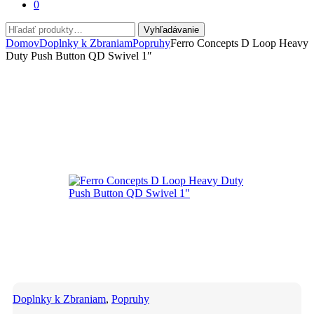
0
Hľadať:
Vyhľadávanie
Domov
Doplnky k Zbraniam
Popruhy
Ferro Concepts D Loop Heavy
Duty Push Button QD Swivel 1″
Doplnky k Zbraniam
,
Popruhy