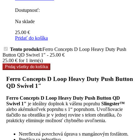
Dostupnosť:
Na sklade
25.00
€
Pridať do košíka
Tento produkt:
Ferro Concepts D Loop Heavy Duty Push
Button QD Swivel 1″
-
25.00
€
25.00
€
for
1
item(s)
Pridaj všetky do košíka
Ferro Concepts D Loop Heavy Duty Push Button
QD Swivel 1″
Ferro Concepts D Loop Heavy Duty Push Button QD
Swivel 1″
je ideálny doplnok k vášmu popruhu
Slingster™
alebo akémukoľvek popruhu s 1“ popruhom. Uvoľňovacie
tlačidlo na obratlíku je v jednej rovine s telom obratlíka, čo
prakticky eliminuje možnosť chybného uvoľnenia.
Nereflexná povrchová úprava s mangánovým fosfátom.
Predáva sa jednotlivo.