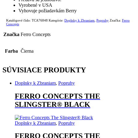
Vyrobené v USA
Vyhovuje požiadavkám Berry
Katalógové číslo:
TCA76848
Kategórie:
Doplnky k Zbraniam
,
Popruhy
Značka:
Ferro
Concepts
Značka
Ferro Concepts
Farba
Čierna
SÚVISIACE PRODUKTY
Doplnky k Zbraniam
,
Popruhy
FERRO CONCEPTS THE
SLINGSTER® BLACK
Doplnky k Zbraniam
,
Popruhy
FERRO CONCEPTS THE