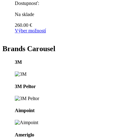
Dostupnosť:
Na sklade
260.00
€
Výber možností
Tento
produkt
má
Brands Carousel
viacero
variantov.
3M
Možnosti
si
môžete
vybrať
na
3M Peltor
stránke
produktu.
Aimpoint
Ameriglo