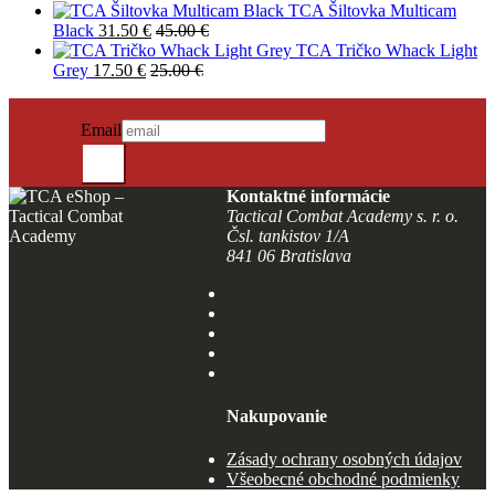
TCA Šiltovka Multicam
Black
31.50
€
45.00
€
TCA Tričko Whack Light
Grey
17.50
€
25.00
€
PRIHLÁSIŤ SA DO NEWSLETTRA
Novinky?
Email
Odošli
Kontaktné informácie
Tactical Combat Academy s. r. o.
Čsl. tankistov 1/A
841 06 Bratislava
Nakupovanie
Zásady ochrany osobných údajov
Všeobecné obchodné podmienky