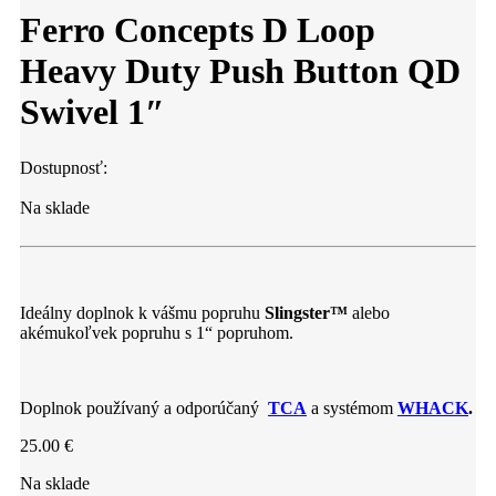
Ferro Concepts D Loop
Heavy Duty Push Button QD
Swivel 1″
Dostupnosť:
Na sklade
Ideálny doplnok k vášmu popruhu
Slingster™
alebo
akémukoľvek popruhu s 1“ popruhom.
Doplnok používaný a odporúčaný
TCA
a systémom
WHACK
.
25.00
€
Na sklade