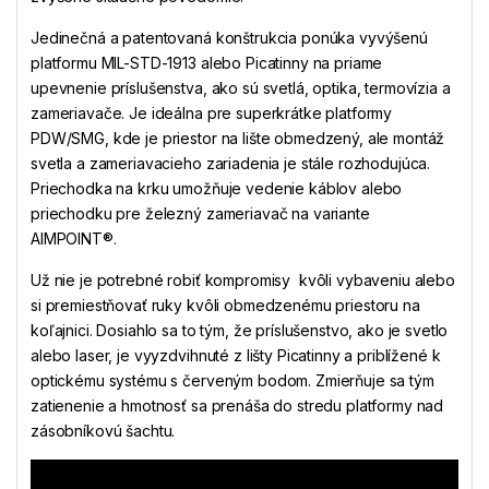
Jedinečná a patentovaná konštrukcia ponúka vyvýšenú
platformu MIL-STD-1913 alebo Picatinny na priame
upevnenie príslušenstva, ako sú svetlá, optika, termovízia a
zameriavače. Je ideálna pre superkrátke platformy
PDW/SMG, kde je priestor na lište obmedzený, ale montáž
svetla a zameriavacieho zariadenia je stále rozhodujúca.
Priechodka na krku umožňuje vedenie káblov alebo
priechodku pre železný zameriavač na variante
AIMPOINT®.
Už nie je potrebné robiť kompromisy kvôli vybaveniu alebo
si premiestňovať ruky kvôli obmedzenému priestoru na
koľajnici. Dosiahlo sa to tým, že príslušenstvo, ako je svetlo
alebo laser, je vyyzdvihnuté z lišty Picatinny a priblížené k
optickému systému s červeným bodom. Zmierňuje sa tým
zatienenie a hmotnosť sa prenáša do stredu platformy nad
zásobníkovú šachtu.