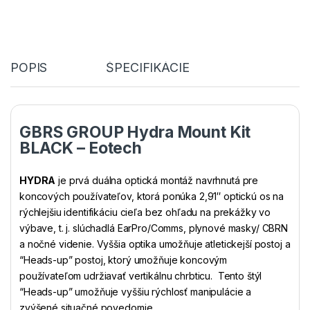
POPIS
ŠPECIFIKÁCIE
GBRS GROUP Hydra Mount Kit
BLACK – Eotech
HYDRA
je prvá duálna optická montáž navrhnutá pre
koncových používateľov, ktorá ponúka 2,91″ optickú os na
rýchlejšiu identifikáciu cieľa bez ohľadu na prekážky vo
výbave, t. j. slúchadlá EarPro/Comms, plynové masky/ CBRN
a nočné videnie. Vyššia optika umožňuje atletickejší postoj a
“Heads-up” postoj, ktorý umožňuje koncovým
používateľom udržiavať vertikálnu chrbticu. Tento štýl
“Heads-up” umožňuje vyššiu rýchlosť manipulácie a
zvýšené situačné povedomie.