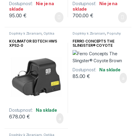
Dostupnosť:
Nie je na
Dostupnosť:
Nie je na
sklade
sklade
95.00
€
700.00
€
Doplnky k Zbraniam
,
Optika
Doplnky k Zbraniam
,
Popruhy
KOLIMÁTOR EOTECH HWS
FERRO CONCEPTS THE
XPS2-0
SLINGSTER® COYOTE
BROWN
Dostupnosť:
Na sklade
85.00
€
Dostupnosť:
Na sklade
678.00
€
Doplnky k Zbraniam
,
Optika