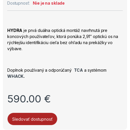
Dostupnosť:
Nie je na sklade
HYDRA
je prvá duálna optická montáž navrhnutá pre
koncových používateľov, ktorá ponúka 2,91″ optickú os na
rýchlejšiu identifikáciu cieľa bez ohľadu na prekážky vo
výbave.
Doplnok používaný a odporúčaný
TCA
a systémom
WHACK
.
590.00
€
Sledovať dostupnosť