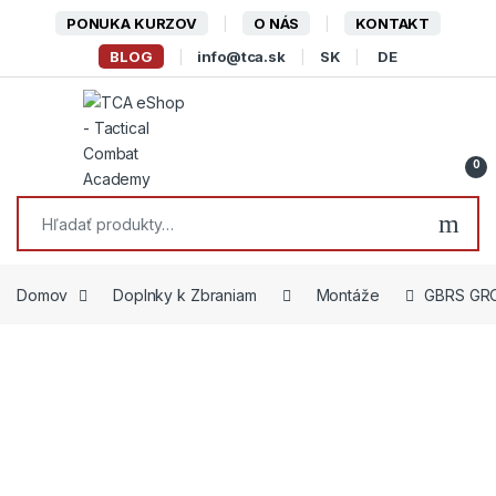
Skip to navigation
Skip to content
PONUKA KURZOV
O NÁS
KONTAKT
BLOG
info@tca.sk
SK
DE
0
Hľadať:
Domov
Doplnky k Zbraniam
Montáže
GBRS GRO