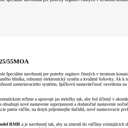
3.25/55MOA
tole špeciálne navrhnutá pre potreby orgánov činných v trestnom kon
o hliníka, robustný elektronický systém a kvalitné šošovky. Ak k tom
žností zameriavacieho systému, špičkovú nastaviteľnosť osvetlenia na 
automatickom režime a upravuje jas mriežky tak, aby bol účinný v ak
bsahujú nové nastavenie superjasnosti a dodatočné nastavenie nočné
kcie patria väčšie, na dotyk príjemnejšie tlačidlá, nové nastavovacie 
 model RMR
a je navrhnutý tak, aby sa zmestil do väčšiny existujúcich 