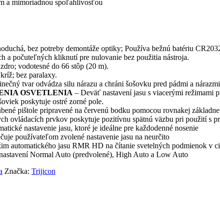
nom a mimoriadnou spoľahlivosťou
noduchá, bez potreby demontáže optiky; Používa bežnú batériu CR2032
 a počuteľných kliknutí pre nulovanie bez použitia nástroja.
dro; vodotesné do 66 stôp (20 m).
kríž; bez paralaxy.
inečný tvar odvádza silu nárazu a chráni šošovku pred pádmi a nárazmi
ENIA OSVETLENIA
– Deväť nastavení jasu s viacerými režimami 
oviek poskytuje ostré zorné pole.
bené pištole pripravené na červenú bodku pomocou rovnakej základn
 ovládacích prvkov poskytuje pozitívnu spätnú väzbu pri použití s ​​
tické nastavenie jasu, ktoré je ideálne pre každodenné nosenie
uje používateľom zvolené nastavenie jasu na neurčito
žim automatického jasu RMR HD na čítanie svetelných podmienok v ciel
 nastavení Normal Auto (predvolené), High Auto a Low Auto
a
Značka:
Trijicon