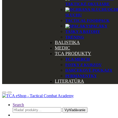
TAKTICKÉ OKULIARE
OCH
SLUCHU
TACTICAL FOODPACK
SPACÁKY
TAŠKY A BATOHY
TRÉNING
BALISTIKA
MEDIC
TCA PRODUKTY
TCA MERCH
FOTKY Z KURZOV
DARČEKOVÉ POUKAZY
PERMANENTKY
LITERATÚRA
Search
Hľadať:
Vyhľadávanie