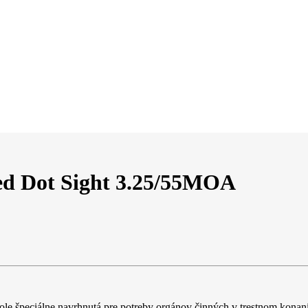
d Dot Sight 3.25/55MOA
ole špeciálne navrhnutá pre potreby orgánov činných v trestnom konan