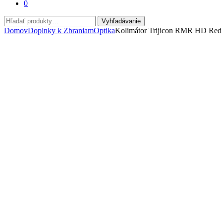
0
Hľadať:
Vyhľadávanie
Domov
Doplnky k Zbraniam
Optika
Kolimátor Trijicon RMR HD Red