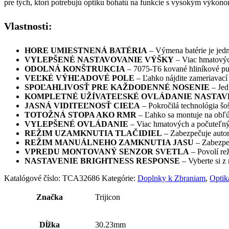
pre tých, ktorí potrebujú optiku bohatú na funkcie s vysokým výko
Vlastnosti:
HORE UMIESTNENÁ BATÉRIA
– Výmena batérie je jed
VYLEPŠENÉ NASTAVOVANIE VÝŠKY
– Viac hmatových
ODOLNÁ KONŠTRUKCIA
– 7075-T6 kované hliníkové puz
VEĽKÉ VÝHĽADOVÉ POLE
– Ľahko nájdite zameriavací 
SPOĽAHLIVOSŤ PRE KAŽDODENNÉ NOSENIE
– Jed
KOMPLETNÉ UŽÍVATEĽSKÉ OVLÁDANIE NASTAV
JASNÁ VIDITEĽNOSŤ CIEĽA
– Pokročilá technológia šoš
TOTOŽNÁ STOPA AKO RMR
– Ľahko sa montuje na obľú
VYLEPŠENÉ OVLÁDANIE
– Viac hmatových a počuteľných
REŽIM UZAMKNUTIA TLAČIDIEL
– Zabezpečuje automa
REŽIM MANUÁLNEHO ZAMKNUTIA JASU
– Zabezpeč
VPREDU MONTOVANÝ SENZOR SVETLA
– Povolí re
NASTAVENIE BRIGHTNESS RESPONSE
– Vyberte si z
Katalógové číslo:
TCA32686
Kategórie:
Doplnky k Zbraniam
,
Optik
Značka
Trijicon
Dĺžka
30.23mm