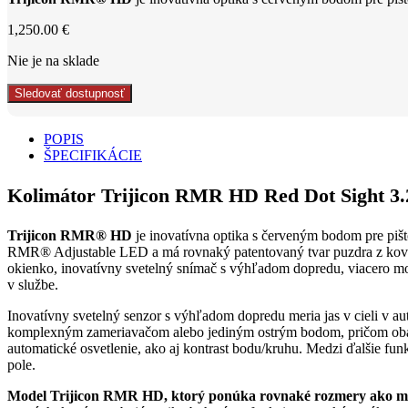
1,250.00
€
Nie je na sklade
Sledovať dostupnosť
POPIS
ŠPECIFIKÁCIE
Kolimátor Trijicon RMR HD Red Dot Sight 
Trijicon RMR® HD
je inovatívna optika s červeným bodom pre piš
RMR® Adjustable LED a má rovnaký patentovaný tvar puzdra z kovanéh
okienko, inovatívny svetelný snímač s výhľadom dopredu, viacero mo
v službe.
Inovatívny svetelný senzor s výhľadom dopredu meria jas v cieli v 
komplexným zameriavačom alebo jediným ostrým bodom, pričom oba o
automatické osvetlenie, ako aj kontrast bodu/kruhu. Medzi ďalšie fun
pole.
Model Trijicon RMR HD, ktorý ponúka rovnaké rozmery ako