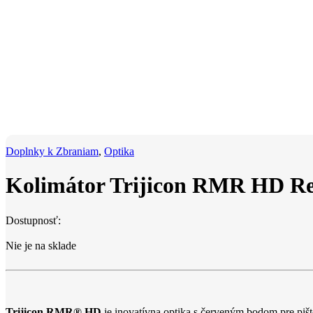
Doplnky k Zbraniam
,
Optika
Kolimátor Trijicon RMR HD Re
Dostupnosť:
Nie je na sklade
Trijicon RMR® HD
je inovatívna optika s červeným bodom pre pišt