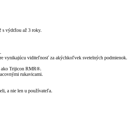
 s výdržou až 3 roky.
.
pre vynikajúcu viditeľnosť za akýchkoľvek svetelných podmienok.
e ako Trijicon RMR®.
pracovnými rukavicami.
i, a nie len u používateľa.