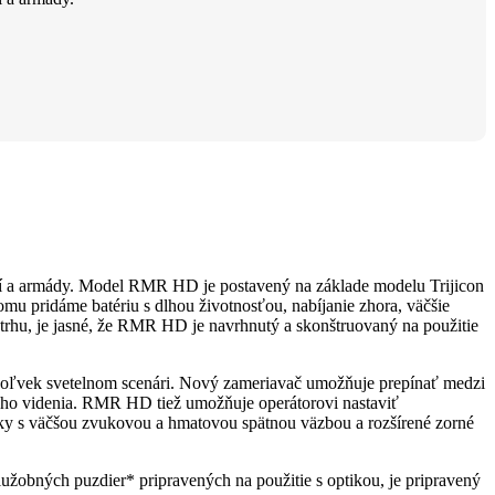
aní a armády. Model RMR HD je postavený na základe modelu Trijicon
u pridáme batériu s dlhou životnosťou, nabíjanie zhora, väčšie
trhu, je jasné, že RMR HD je navrhnutý a skonštruovaný na použitie
omkoľvek svetelnom scenári. Nový zameriavač umožňuje prepínať medzi
ho videnia. RMR HD tiež umožňuje operátorovi nastaviť
prvky s väčšou zvukovou a hmatovou spätnou väzbou a rozšírené zorné
služobných puzdier* pripravených na použitie s optikou, je pripravený