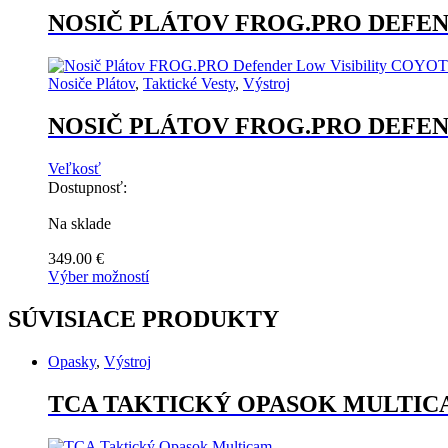
má
NOSIČ PLÁTOV FROG.PRO DEFEN
viacero
variantov.
Možnosti
Nosiče Plátov
,
Taktické Vesty
,
Výstroj
si
môžete
NOSIČ PLÁTOV FROG.PRO DEFEN
vybrať
na
stránke
Veľkosť
produktu.
Dostupnosť:
Na sklade
349.00
€
Výber možností
Tento
produkt
SÚVISIACE PRODUKTY
má
viacero
Opasky
,
Výstroj
variantov.
Možnosti
TCA TAKTICKÝ OPASOK MULTI
si
môžete
vybrať