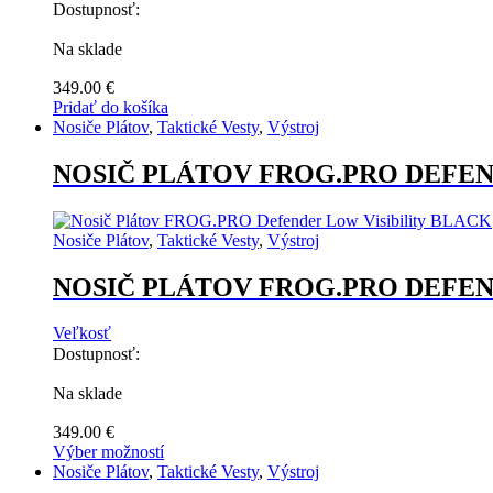
Dostupnosť:
Na sklade
349.00
€
Pridať do košíka
Nosiče Plátov
,
Taktické Vesty
,
Výstroj
NOSIČ PLÁTOV FROG.PRO DEFEN
Nosiče Plátov
,
Taktické Vesty
,
Výstroj
NOSIČ PLÁTOV FROG.PRO DEFEN
Veľkosť
Dostupnosť:
Na sklade
349.00
€
Výber možností
Tento
Nosiče Plátov
,
Taktické Vesty
,
Výstroj
produkt