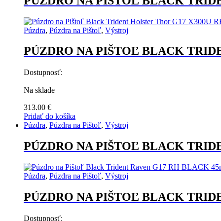
PÚZDRO NA PIŠTOĽ BLACK TRID
viacero
variantov.
Možnosti
Púzdra
,
Púzdra na Pištoľ
,
Výstroj
si
môžete
PÚZDRO NA PIŠTOĽ BLACK TRID
vybrať
na
stránke
Dostupnosť:
produktu.
Na sklade
313.00
€
Pridať do košíka
Púzdra
,
Púzdra na Pištoľ
,
Výstroj
PÚZDRO NA PIŠTOĽ BLACK TRID
Púzdra
,
Púzdra na Pištoľ
,
Výstroj
PÚZDRO NA PIŠTOĽ BLACK TRID
Dostupnosť: