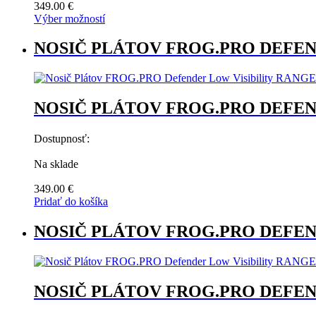
349.00
€
Výber možností
Tento
produkt
NOSIČ PLÁTOV FROG.PRO DEFEN
má
viacero
variantov.
Možnosti
NOSIČ PLÁTOV FROG.PRO DEFEN
si
môžete
vybrať
Dostupnosť:
na
stránke
Na sklade
produktu.
349.00
€
Pridať do košíka
NOSIČ PLÁTOV FROG.PRO DEFEN
NOSIČ PLÁTOV FROG.PRO DEFEN