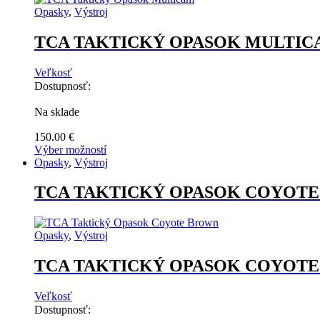
na
Opasky
,
Výstroj
stránke
produktu.
TCA TAKTICKÝ OPASOK MULTI
Veľkosť
Dostupnosť:
Na sklade
150.00
€
Výber možností
Tento
Opasky
,
Výstroj
produkt
má
TCA TAKTICKÝ OPASOK COYOT
viacero
variantov.
Možnosti
Opasky
,
Výstroj
si
môžete
TCA TAKTICKÝ OPASOK COYOT
vybrať
na
stránke
Veľkosť
produktu.
Dostupnosť: