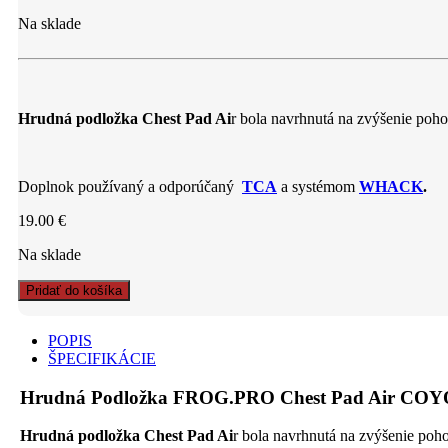
Na sklade
Hrudná podložka Chest Pad Ai
r bola navrhnutá na zvýšenie poh
Doplnok používaný a odporúčaný
TCA
a systémom
WHACK
.
19.00
€
Na sklade
Hrudná
Pridať do košíka
Podložka
FROG.PRO
POPIS
Chest
ŠPECIFIKÁCIE
Pad
Air
Hrudná Podložka FROG.PRO Chest Pad Air CO
COYOTE
quantity
Hrudná podložka Chest Pad Ai
r bola navrhnutá na zvýšenie poh