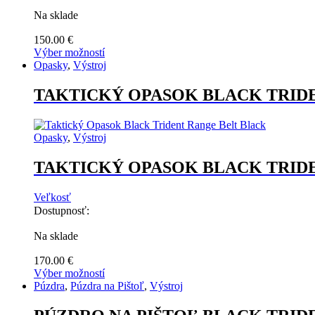
Na sklade
150.00
€
Výber možností
Tento
Opasky
,
Výstroj
produkt
má
TAKTICKÝ OPASOK BLACK TRID
viacero
variantov.
Možnosti
Opasky
,
Výstroj
si
môžete
TAKTICKÝ OPASOK BLACK TRID
vybrať
na
stránke
Veľkosť
produktu.
Dostupnosť:
Na sklade
170.00
€
Výber možností
Tento
Púzdra
,
Púzdra na Pištoľ
,
Výstroj
produkt
má