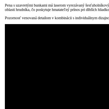
Pena s uzavretými bunkami má laserom vyrezávaný šesťuholníkový v
oblasti hrudníka, čo poskytuje hmatateľný prínos pri dlhších hliad
Pozornosť venovaná detailom v kombinácii s individuálnym dizaj