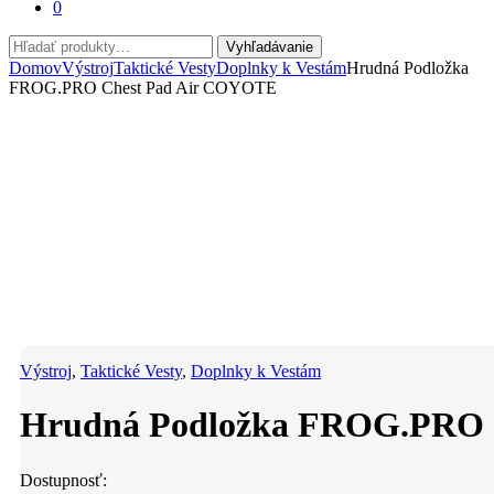
0
Hľadať:
Vyhľadávanie
Domov
Výstroj
Taktické Vesty
Doplnky k Vestám
Hrudná Podložka
FROG.PRO Chest Pad Air COYOTE
Výstroj
,
Taktické Vesty
,
Doplnky k Vestám
Hrudná Podložka FROG.PRO 
Dostupnosť: