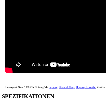
Katalógové číslo:
TCA69563
Kategórie:
Výstroj
,
Taktické Vesty
,
Doplnky k Vestám
Značka
SPEZIFIKATIONEN