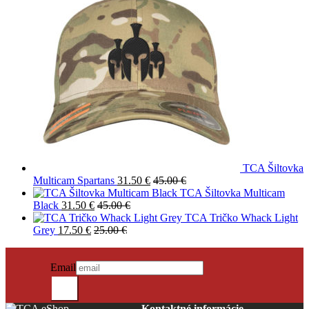
TCA Šiltovka
Multicam Spartans
31.50
€
45.00
€
TCA Šiltovka Multicam
Black
31.50
€
45.00
€
TCA Tričko Whack Light
Grey
17.50
€
25.00
€
PRIHLÁSIŤ SA DO NEWSLETTRA
Novinky?
Email
Odošli
Kontaktné informácie