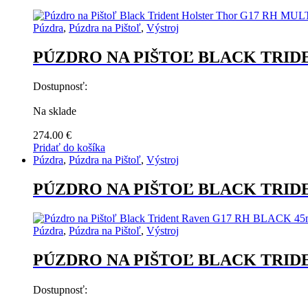
variantov.
Možnosti
Púzdra
,
Púzdra na Pištoľ
,
Výstroj
si
môžete
PÚZDRO NA PIŠTOĽ BLACK TRI
vybrať
na
stránke
Dostupnosť:
produktu.
Na sklade
274.00
€
Pridať do košíka
Púzdra
,
Púzdra na Pištoľ
,
Výstroj
PÚZDRO NA PIŠTOĽ BLACK TRID
Púzdra
,
Púzdra na Pištoľ
,
Výstroj
PÚZDRO NA PIŠTOĽ BLACK TRID
Dostupnosť: