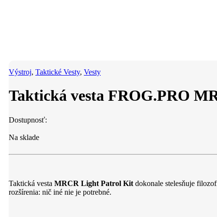
Výstroj
,
Taktické Vesty
,
Vesty
Taktická vesta FROG.PRO M
Dostupnosť:
Na sklade
Taktická vesta
MRCR Light Patrol Kit
dokonale stelesňuje filozo
rozšírenia: nič iné nie je potrebné.