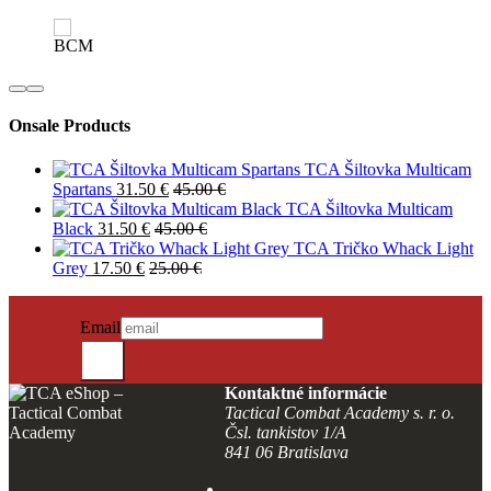
Onsale Products
TCA Šiltovka Multicam
Spartans
31.50
€
45.00
€
TCA Šiltovka Multicam
Black
31.50
€
45.00
€
TCA Tričko Whack Light
Grey
17.50
€
25.00
€
PRIHLÁSIŤ SA DO NEWSLETTRA
Novinky?
Email
Odošli
Kontaktné informácie
Tactical Combat Academy s. r. o.
Čsl. tankistov 1/A
841 06 Bratislava