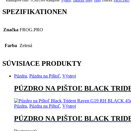
Katalógové číslo:
TCA81589
Kategórie:
Výstroj
,
Taktické Vesty
,
Vesty
Značka:
FROG.PRO
SPEZIFIKATIONEN
Značka
FROG.PRO
Farba
Zelená
SÚVISIACE PRODUKTY
Púzdra
,
Púzdra na Pištoľ
,
Výstroj
PÚZDRO NA PIŠTOĽ BLACK TRID
Púzdra
,
Púzdra na Pištoľ
,
Výstroj
PÚZDRO NA PIŠTOĽ BLACK TRID