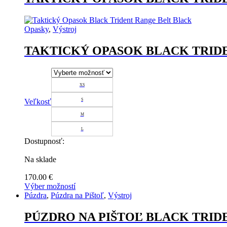
Opasky
,
Výstroj
TAKTICKÝ OPASOK BLACK TRID
XS
Veľkosť
S
M
L
Dostupnosť:
Na sklade
170.00
€
Výber možností
Tento
Púzdra
,
Púzdra na Pištoľ
,
Výstroj
produkt
má
PÚZDRO NA PIŠTOĽ BLACK TRI
viacero