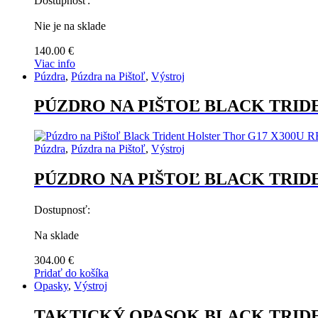
Dostupnosť:
Nie je na sklade
140.00
€
Viac info
Púzdra
,
Púzdra na Pištoľ
,
Výstroj
PÚZDRO NA PIŠTOĽ BLACK TRID
Púzdra
,
Púzdra na Pištoľ
,
Výstroj
PÚZDRO NA PIŠTOĽ BLACK TRID
Dostupnosť:
Na sklade
304.00
€
Pridať do košíka
Opasky
,
Výstroj
TAKTICKÝ OPASOK BLACK TRID