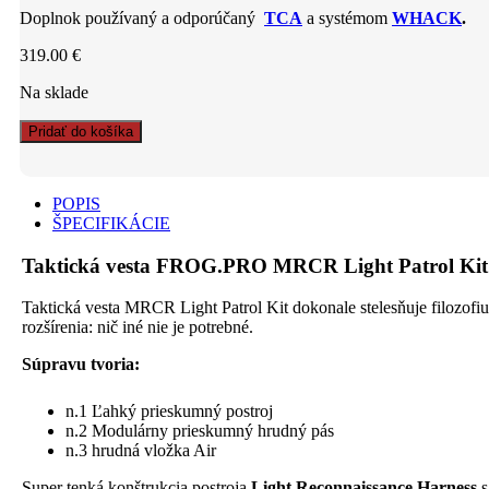
Doplnok používaný a odporúčaný
TCA
a systémom
WHACK
.
319.00
€
Na sklade
Taktická
Pridať do košíka
vesta
FROG.PRO
MRCR
POPIS
Light
ŠPECIFIKÁCIE
Patrol
Kit
Taktická vesta FROG.PRO MRCR Light Patrol 
RANGER
GREEN
quantity
Taktická vesta MRCR Light Patrol Kit dokonale stelesňuje filozofi
rozšírenia: nič iné nie je potrebné.
Súpravu tvoria:
n.1 Ľahký prieskumný postroj
n.2 Modulárny prieskumný hrudný pás
n.3 hrudná vložka Air
Super tenká konštrukcia postroja
Light Reconnaissance Harness
s