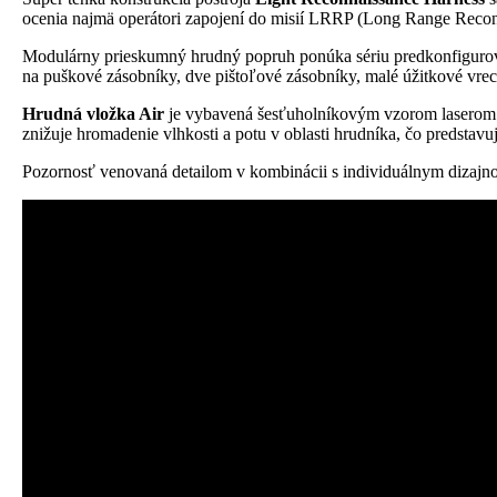
ocenia najmä operátori zapojení do misií LRRP (Long Range Reconn
Modulárny prieskumný hrudný popruh ponúka sériu predkonfigurovaný
na puškové zásobníky, dve pištoľové zásobníky, malé úžitkové vre
Hrudná vložka Air
je vybavená šesťuholníkovým vzorom laserom v
znižuje hromadenie vlhkosti a potu v oblasti hrudníka, čo predstavu
Pozornosť venovaná detailom v kombinácii s individuálnym dizaj