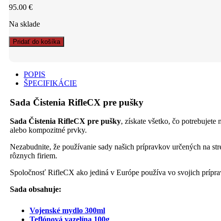
95.00
€
Na sklade
Sada
Pridať do košíka
Čistenia
RifleCX
pre
POPIS
pušky
ŠPECIFIKÁCIE
quantity
Sada Čistenia RifleCX pre pušky
Sada Čistenia RifleCX pre pušky
, získate všetko, čo potrebujete
alebo kompozitné prvky.
Nezabudnite, že používanie sady našich prípravkov určených na str
rôznych firiem.
Spoločnosť RifleCX ako jediná v Európe používa vo svojich prípra
Sada obsahuje:
Vojenské mydlo 300ml
Teflónová vazelína 100g