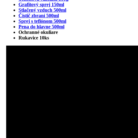
Grafitový sprej 150ml
Stlačený vzduch 500ml
Čistič zbraní 500ml
Sprej s teflónom 500ml
Pena do hlavne 500ml
Ochranné okuliare
Rukavice 10ks