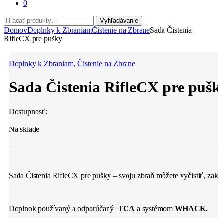
0
Hľadať:
Vyhľadávanie
Domov
Doplnky k Zbraniam
Čistenie na Zbrane
Sada Čistenia
RifleCX pre pušky
Doplnky k Zbraniam
,
Čistenie na Zbrane
Sada Čistenia RifleCX pre puš
Dostupnosť:
Na sklade
Sada Čistenia RifleCX pre pušky – svoju zbraň môžete vyčistiť, z
Doplnok používaný a odporúčaný
TCA
a systémom
WHACK.