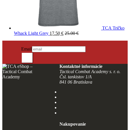
TCA Tričko
Whack Light Grey
17.50
€
25.00
€
PRIHLÁSIŤ SA DO NEWSLETTRA
Novinky?
Email
Odošli
Kontaktné informácie
Tactical Combat Academy s. r. o.
Čsl. tankistov 1/A
841 06 Bratislava
Nakupovanie