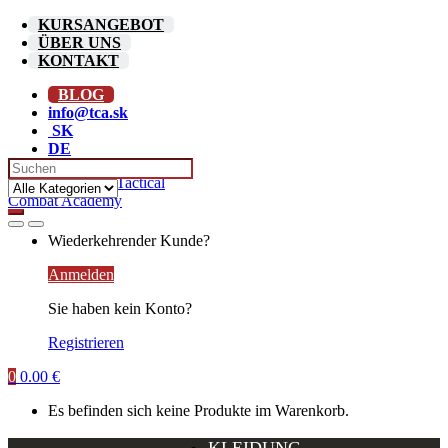
Skip
Skip
KURSANGEBOT
to
to
ÜBER UNS
navigation
content
KONTAKT
BLOG
info@tca.sk
SK
DE
Search
for:
Wiederkehrender Kunde?
Anmelden
Sie haben kein Konto?
Registrieren
0
0.00
€
Es befinden sich keine Produkte im Warenkorb.