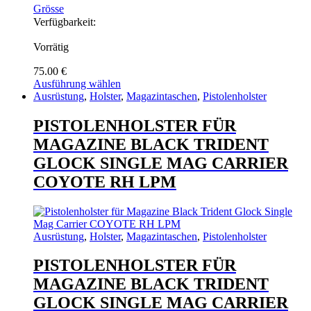
Grösse
Verfügbarkeit:
Vorrätig
75.00
€
Ausführung wählen
Dieses
Ausrüstung
,
Holster
,
Magazintaschen
,
Pistolenholster
Produkt
weist
PISTOLENHOLSTER FÜR
mehrere
MAGAZINE BLACK TRIDENT
Varianten
auf.
GLOCK SINGLE MAG CARRIER
Die
COYOTE RH LPM
Optionen
können
auf
der
Produktseite
Ausrüstung
,
Holster
,
Magazintaschen
,
Pistolenholster
gewählt
werden
PISTOLENHOLSTER FÜR
MAGAZINE BLACK TRIDENT
GLOCK SINGLE MAG CARRIER