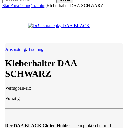
Suchen
nach:
Start
Ausrüstung
Training
Kleberhalter DAA SCHWARZ
Ausrüstung
,
Training
Kleberhalter DAA
SCHWARZ
Verfügbarkeit:
Vorrätig
Der DAA BLACK Gluten Holder
ist ein praktischer und