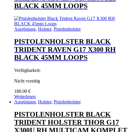
auf.
BLACK 45MM LOOPS
Die
Optionen
können
auf
Ausrüstung
,
Holster
,
Pistolenholster
der
Produktseite
PISTOLENHOLSTER BLACK
gewählt
werden
TRIDENT RAVEN G17 X300 RH
BLACK 45MM LOOPS
Verfügbarkeit:
Nicht vorrätig
180.00
€
Weiterlesen
Ausrüstung
,
Holster
,
Pistolenholster
PISTOLENHOLSTER BLACK
TRIDENT HOLSTER THOR G17
X300U RH MULTICAM KOMPLET