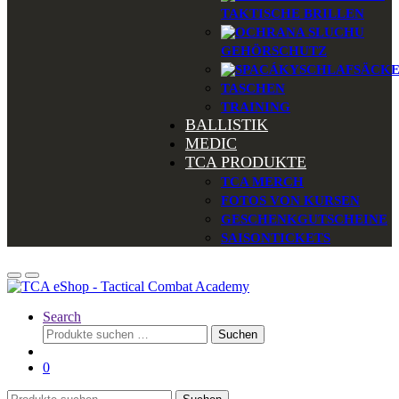
TAKTISCHE BRILLEN
GEHÖRSCHUTZ
SCHLAFSÄCK
TASCHEN
TRAINING
BALLISTIK
MEDIC
TCA PRODUKTE
TCA MERCH
FOTOS VON KURSEN
GESCHENKGUTSCHEINE
SAISONTICKETS
Search
Suchen
Suchen
nach:
0
Suchen