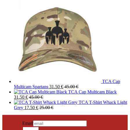
TCA Cap
Multicam Spartans
31.50
€
45.00
€
TCA Cap Multicam Black
31.50
€
45.00
€
TCA T-Shirt Whack Light
Grey
17.50
€
25.00
€
NEWSLETTER SIGN IN
Neuigkeiten erhalten?
Email