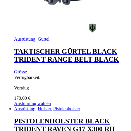
Ausrüstung
,
Gürtel
TAKTISCHER GÜRTEL BLACK
TRIDENT RANGE BELT BLACK
Grösse
Verfügbarkeit:
Vorrätig
170.00
€
Ausführung wählen
Dieses
Ausrüstung
,
Holster
,
Pistolenholster
Produkt
weist
PISTOLENHOLSTER BLACK
mehrere
TRIDENT RAVEN G17 X300 RH
Varianten